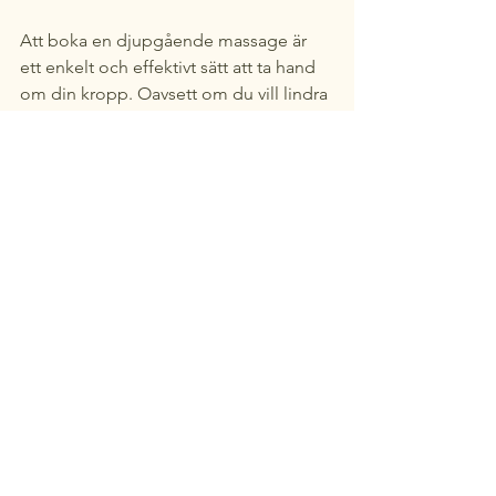
Att boka en djupgående massage är 
ett enkelt och effektivt sätt att ta hand 
om din kropp. Oavsett om du vill lindra 
smärta, öka rörligheten eller bara 
koppla av efter en stressig dag kan 
denna behandling göra stor skillnad.
Jag uppmuntrar dig att prova och 
känna skillnaden själv. Besök gärna 
djupgående massage mölndal
 för att 
boka din tid och börja resan mot en 
starkare och mer avslappnad kropp.
Ge dig själv den omtanke du förtjänar. 
Din kropp kommer att tacka dig!